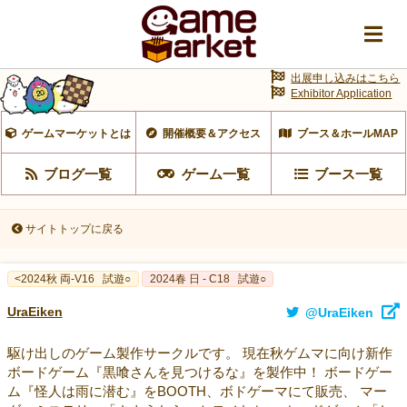
出展申し込みはこちら
Exhibitor Application
ゲームマーケットとは
開催概要＆アクセス
ブース＆ホールMAP
ブログ一覧
ゲーム一覧
ブース一覧
サイトトップに戻る
<2024秋 両-V16
試遊○
2024春 日 - C18
試遊○
UraEiken
@UraEiken
駆け出しのゲーム製作サークルです。 現在秋ゲムマに向け新作
ボードゲーム『黒喰さんを見つけるな』を製作中！ ボードゲー
ム『怪人は雨に潜む』をBOOTH、ボドゲーマにて販売、 マー