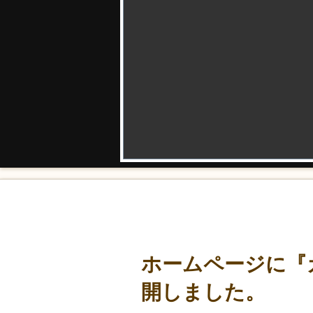
ホームページに『
開しました。