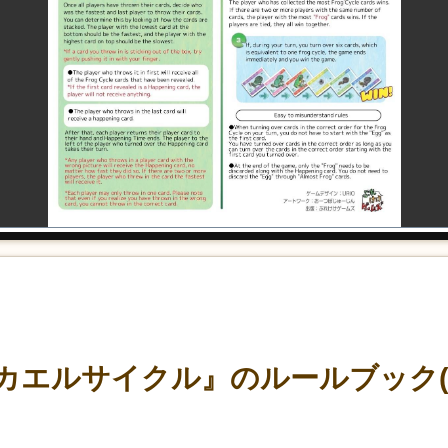
カエルサイクル』のルールブック(