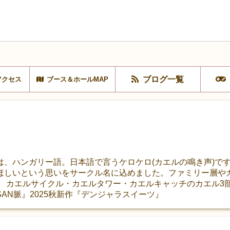
ブログ一覧
アクセス
ブース＆ホールMAP
は、ハンガリー語。日本語で言うケロケロ(カエルの鳴き声)で
ほしいという思いをサークル名に込めました。ファミリー層や
 カエルサイクル・カエルタワー・カエルキャッチのカエル3部作
AN脈』2025秋新作『デンジャラスイーツ』