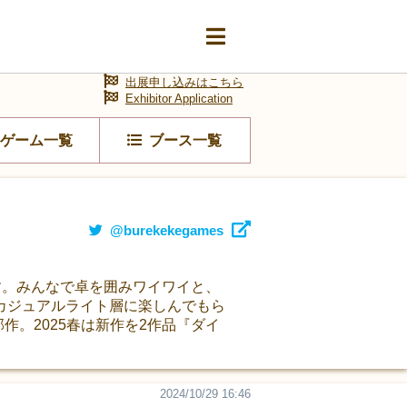
出展申し込みはこちら
Exhibitor Application
ゲーム一覧
ブース一覧
@burekekegames
す。みんなで卓を囲みワイワイと、
カジュアルライト層に楽しんでもら
。2025春は新作を2作品『ダイ
2024/10/29 16:46