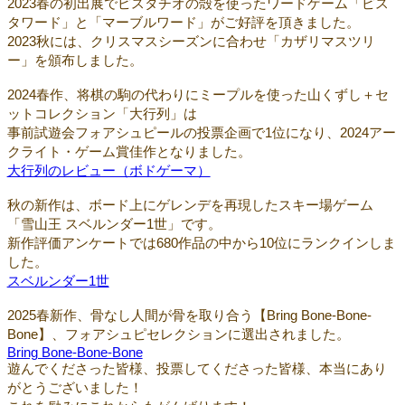
2023春の初出展でピスタチオの殻を使ったワードゲーム「ピス
タワード」と「マーブルワード」がご好評を頂きました。
2023秋には、クリスマスシーズンに合わせ「カザリマスツリ
ー」を頒布しました。
2024春作、将棋の駒の代わりにミープルを使った山くずし＋セ
ットコレクション「大行列」は
事前試遊会フォアシュピールの投票企画で1位になり、2024アー
クライト・ゲーム賞佳作となりました。
大行列のレビュー（ボドゲーマ）
秋の新作は、ボード上にゲレンデを再現したスキー場ゲーム
「雪山王 スベルンダー1世」です。
新作評価アンケートでは680作品の中から10位にランクインしま
した。
スベルンダー1世
2025春新作、骨なし人間が骨を取り合う【Bring Bone-Bone-
Bone】、フォアシュピセレクションに選出されました。
Bring Bone-Bone-Bone
遊んでくださった皆様、投票してくださった皆様、本当にあり
がとうございました！