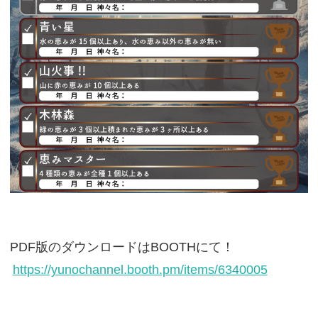
PDF版のダウンロードはBOOTHにて！
https://yunochannel.booth.pm/items/6340005