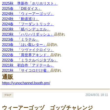
2025秋 準新作「ホリホリスト」
2025春 「DIEダイス」
2024秋 「ウィーアーゴッヅ」
2024秋 「動道巡り」
2024春 「フーダントリック」
2023秋 「紙ペンデュエル」
2023秋 「ハリハリダッシュ」
品切れ
2023春 「ミラテル」
2023春 「はい取レター」
品切れ
2022秋 「ツヴァイクロイツ」
2022春 「異世界アキンド」
品切れ
2022春 「ミラクルベジタブル」
2021秋 初自作「アドテール」
2021秋 「サイコロだけ雀」
品切れ
通販
https://yunochannel.booth.pm/
2024/8/31 18:11
ブログ
ウィーアーゴッヅ ゴッヅチャレンジ