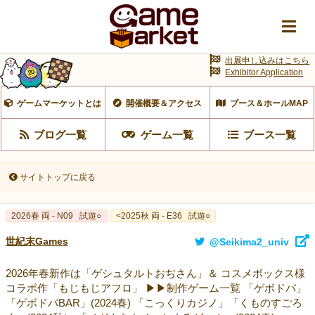
出展申し込みはこちら
Exhibitor Application
ゲームマーケットとは
開催概要＆アクセス
ブース＆ホールMAP
ブログ一覧
ゲーム一覧
ブース一覧
サイトトップに戻る
2026春 両 - N09
試遊○
<2025秋 両 - E36
試遊○
世紀末Games
@Seikima2_univ
2026年春新作は「ゲシュタルトおぢさん」＆ コスメボックス様
コラボ作「もじもじアフロ」 ▶︎▶︎制作ゲーム一覧 「ゲボドバ」
「ゲボドバBAR」(2024春) 「こっくりカジノ」「くものすごろ