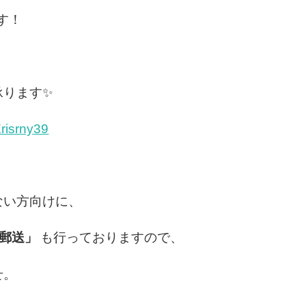
す！
承ります✨
Erisrny39
ない方向けに、
郵送」
も行っておりますので、
せ。