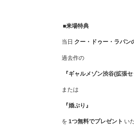
■来場特典
当日
クー・ドゥー・ラパンの
過去作の
『ギャルメゾン渋谷(拡張セ
または
『婚ぷり』
を
1つ無料でプレゼント
い