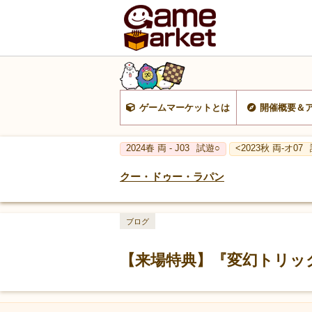
ゲームマーケットとは
開催概要＆
2024春 両 - J03
試遊○
<2023秋 両-オ07
クー・ドゥー・ラパン
ブログ
【来場特典】『変幻トリック