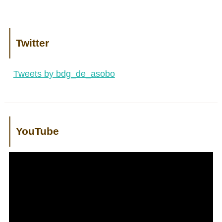
Twitter
Tweets by bdg_de_asobo
YouTube