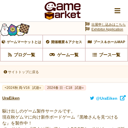
出展申し込みはこちら
Exhibitor Application
ゲームマーケットとは
開催概要＆アクセス
ブース＆ホールMAP
ブログ一覧
ゲーム一覧
ブース一覧
サイトトップに戻る
<2024秋 両-V16
試遊○
2024春 日 - C18
試遊○
UraEiken
@UraEiken
駆け出しのゲーム製作サークルです。
現在秋ゲムマに向け新作ボードゲーム『黒喰さんを見つける
な』を製作中！