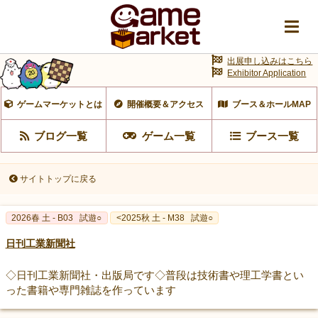
出展申し込みはこちら
Exhibitor Application
ゲームマーケットとは
開催概要＆アクセス
ブース＆ホールMAP
ブログ一覧
ゲーム一覧
ブース一覧
サイトトップに戻る
2026春 土 - B03
試遊○
<2025秋 土 - M38
試遊○
日刊工業新聞社
◇日刊工業新聞社・出版局です◇普段は技術書や理工学書とい
った書籍や専門雑誌を作っています