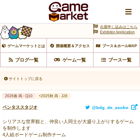
出展申し込みはこちら
Exhibitor Application
ゲームマーケットとは
開催概要＆アクセス
ブース＆ホールMAP
ブログ一覧
ゲーム一覧
ブース一覧
サイトトップに戻る
2026春 両 - Q10
<2025秋 両 - J28
ペンタススタジオ
@bdg_de_asobo
シリアスな世界観と、仲良い人同士が大盛り上がりするゲーム
を制作します
4人組ボードゲーム制作チーム