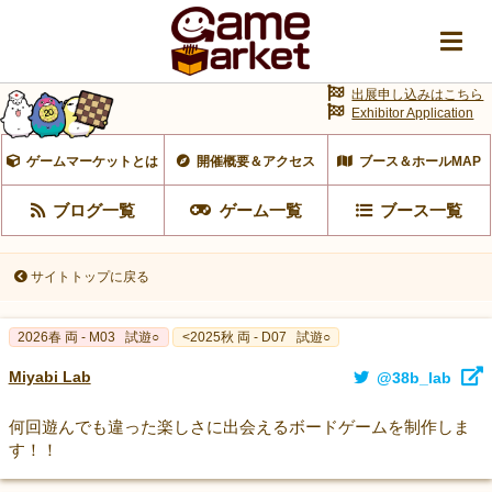
出展申し込みはこちら
Exhibitor Application
ゲームマーケットとは
開催概要＆アクセス
ブース＆ホールMAP
ブログ一覧
ゲーム一覧
ブース一覧
サイトトップに戻る
2026春 両 - M03
試遊○
<2025秋 両 - D07
試遊○
Miyabi Lab
@38b_lab
何回遊んでも違った楽しさに出会えるボードゲームを制作しま
す！！