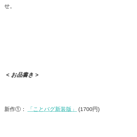
せ。
< お品書き >
新作①：
「ことバグ新装版」
(1700円)