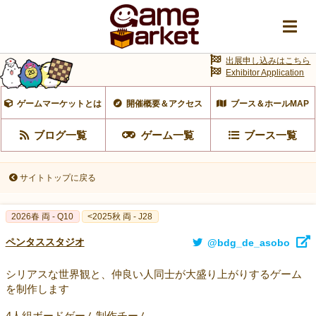
出展申し込みはこちら
Exhibitor Application
ゲームマーケットとは
開催概要＆アクセス
ブース＆ホールMAP
ブログ一覧
ゲーム一覧
ブース一覧
サイトトップに戻る
2026春 両 - Q10
<2025秋 両 - J28
ペンタススタジオ
@bdg_de_asobo
シリアスな世界観と、仲良い人同士が大盛り上がりするゲーム
を制作します
4人組ボードゲーム制作チーム