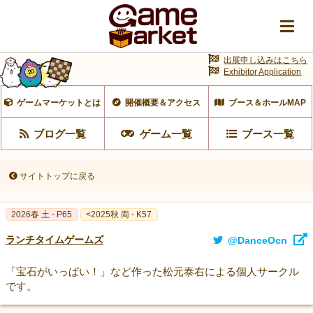
出展申し込みはこちら
Exhibitor Application
ゲームマーケットとは
開催概要＆アクセス
ブース＆ホールMAP
ブログ一覧
ゲーム一覧
ブース一覧
サイトトップに戻る
2026春 土 - P65
<2025秋 両 - K57
ランチタイムゲームズ
@DanceOcn
「宝石がいっぱい！」など作った松元泰右による個人サークル
です。