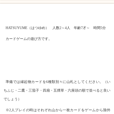
HATSUYUME（はつゆめ） 人数2～4人 年齢7才～ 時間5分
カードゲームの遊び方です。
準備では縁起物カードを6種類別々に山札としてください。（い
ちふじ・二鷹・三茄子・四扇・五煙草・六座頭の順で並べると良い
でしょう）
※2人プレイの時はそれぞれ山から一枚カードをゲームから除外