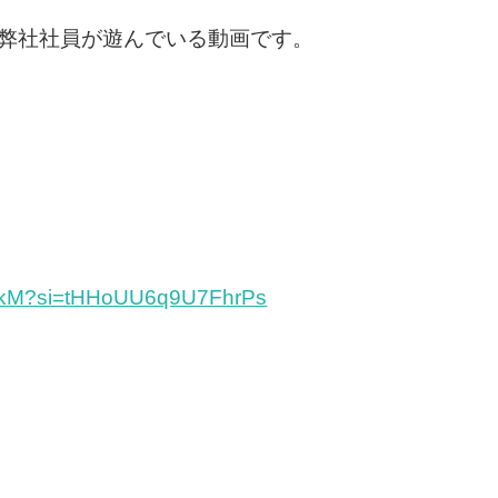
に弊社社員が遊んでいる動画です。
pwikM?si=tHHoUU6q9U7FhrPs