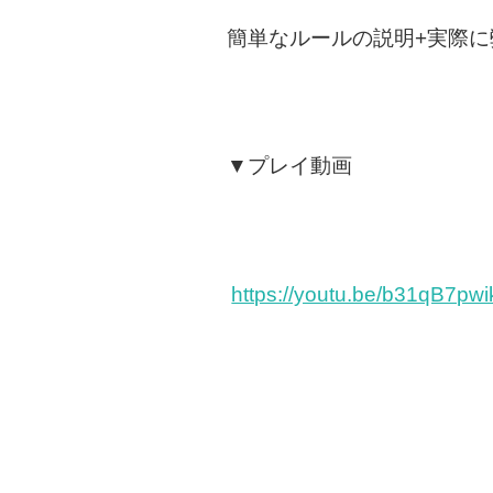
簡単なルールの説明+実際
▼プレイ動画
https://youtu.be/b31qB7