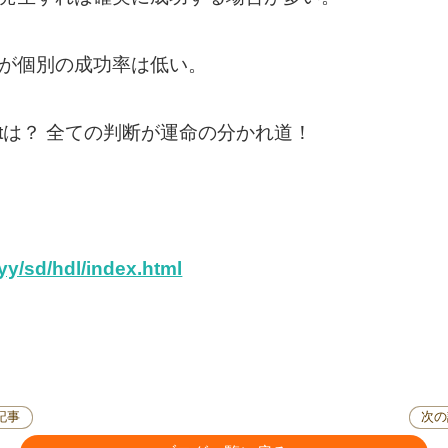
きるが個別の成功率は低い。
ntは？ 全ての判断が運命の分かれ道！
yyy/sd/hdl/index.html
記事
次の