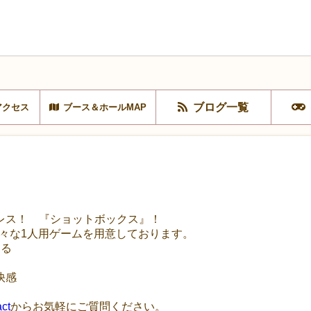
ブログ一覧
アクセス
ブース＆ホールMAP
レス！ 『ショットボックス』！
ズで様々な1人用ゲームを用意しております。
ある
快感
。
ct
からお気軽にご質問ください。