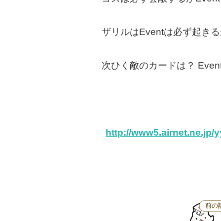
ザリルはEventは必ず起
次ひく敵のカードは？ Eve
http://www5.airnet.ne.jp/
前の