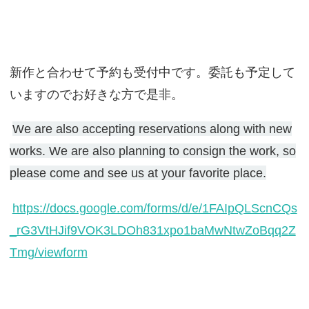
新作と合わせて予約も受付中です。委託も予定して
いますのでお好きな方で是非。
We are also accepting reservations along with new
works. We are also planning to consign the work, so
please come and see us at your favorite place.
https://docs.google.com/forms/d/e/1FAIpQLScnCQs
_rG3VtHJif9VOK3LDOh831xpo1baMwNtwZoBqq2Z
Tmg/viewform