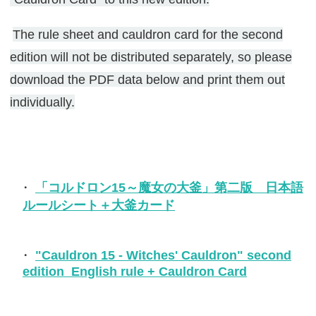
The rule sheet and cauldron card for the second
edition will not be distributed separately, so please
download the PDF data below and print them out
individually.
「コルドロン15～魔女の大釜」第二版 日本語
ルールシート＋大釜カード
"Cauldron 15 - Witches' Cauldron" second
edition English rule + Cauldron Card