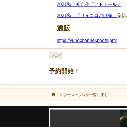
2021秋 初自作「アドテール」
2021秋 「サイコロだけ雀」
品切
通販
https://yunochannel.booth.pm/
ブログ
予約開始！
このブースのブログ一覧に戻る