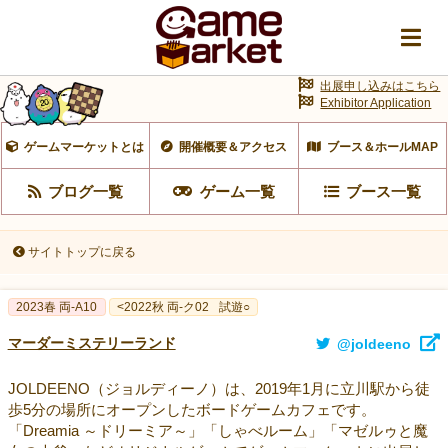
出展申し込みはこちら
Exhibitor Application
ゲームマーケットとは
開催概要＆アクセス
ブース＆ホールMAP
ブログ一覧
ゲーム一覧
ブース一覧
サイトトップに戻る
2023春 両‐A10
<2022秋 両-ク02
試遊○
マーダーミステリーランド
@joldeeno
JOLDEENO（ジョルディーノ）は、2019年1月に立川駅から徒
歩5分の場所にオープンしたボードゲームカフェです。
「Dreamia ～ドリーミア～」「しゃべルーム」「マゼルゥと魔