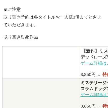
※ご注意
取り置き予約は各タイトルお一人様3個までとさせ
ていただきます。
取り置き対象作品
【新作】ミステ
デッドローズ
ゲーム詳細は
3,850円 →
特
ミステリージャム
スラムドッグ
ゲーム詳細は
3,850円 →
特