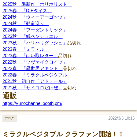
2025秋 準新作「ホリホリスト」
2025春 「DIEダイス」
2024秋 「ウィーアーゴッヅ」
2024秋 「動道巡り」
2024春 「フーダントリック」
2023秋 「紙ペンデュエル」
2023秋 「ハリハリダッシュ」
品切れ
2023春 「ミラテル」
2023春 「はい取レター」
品切れ
2022秋 「ツヴァイクロイツ」
2022春 「異世界アキンド」
品切れ
2022春 「ミラクルベジタブル」
2021秋 初自作「アドテール」
2021秋 「サイコロだけ雀」
品切れ
通販
https://yunochannel.booth.pm/
2022/3/5 10:15
ブログ
ミラクルベジタブル クラファン開始！！