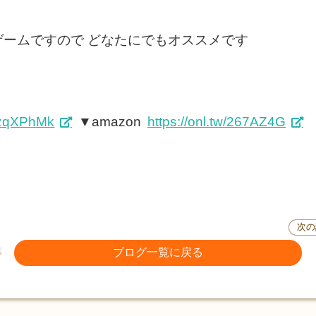
ゲームですので どなたにでもオススメです
w/zqXPhMk
▼amazon
https://onl.tw/267AZ4G
次の
事
ブログ一覧に戻る