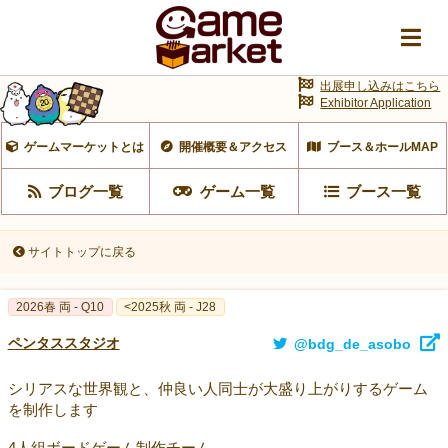
出展申し込みはこちら
Exhibitor Application
ゲームマーケットとは
開催概要＆アクセス
ブース＆ホールMAP
ブログ一覧
ゲーム一覧
ブース一覧
サイトトップに戻る
2026春 両 - Q10
<2025秋 両 - J28
ペンタススタジオ
@bdg_de_asobo
シリアスな世界観と、仲良い人同士が大盛り上がりするゲーム
を制作します
4人組ボードゲーム制作チーム