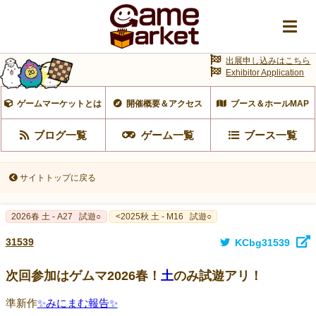
出展申し込みはこちら
Exhibitor Application
ゲームマーケットとは
開催概要＆アクセス
ブース＆ホールMAP
ブログ一覧
ゲーム一覧
ブース一覧
サイトトップに戻る
2026春 土 - A27
試遊○
<2025秋 土 - M16
試遊○
31539
KCbg31539
次回参加はゲムマ2026春！
土
のみ試遊アリ！
準新作
✨みにまむ報告✨