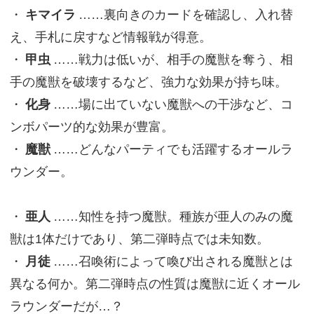
・
キマイラ
……裏向きのカードを確認し、入れ替
え、手札に戻すなど情報戦が得意。
・
甲虫
……戦力は低いが、相手の魔獣を奪う、相
手の魔獣を破壊するなど、強力な効果が持ち味。
・
化身
……場に出ていない魔獣への干渉など、コ
ンボパーツ的な効果が豊富。
・
魔獣
……どんなパーティでも活躍するオールラ
ウンダー。
・
亜人
……知性を持つ魔獣。種族が亜人のみの魔
獣は1体だけであり、第二弾時点では未知数。
・
月徒
……召喚術によって喚び出される魔獣とは
異なる何か。第二弾時点の性質は魔獣に近くオール
ラウンダーだが…？