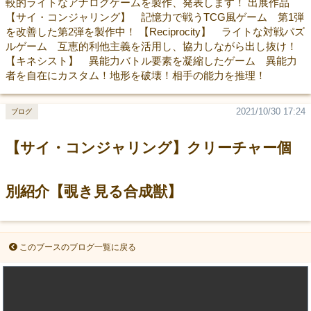
較的ライトなアナログゲームを製作、発表します！ 出展作品
【サイ・コンジャリング】 記憶力で戦うTCG風ゲーム 第1弾
を改善した第2弾を製作中！ 【Reciprocity】 ライトな対戦パズ
ルゲーム 互恵的利他主義を活用し、協力しながら出し抜け！
【キネシスト】 異能力バトル要素を凝縮したゲーム 異能力
者を自在にカスタム！地形を破壊！相手の能力を推理！
2021/10/30 17:24
ブログ
【サイ・コンジャリング】クリーチャー個
別紹介【覗き見る合成獣】
このブースのブログ一覧に戻る