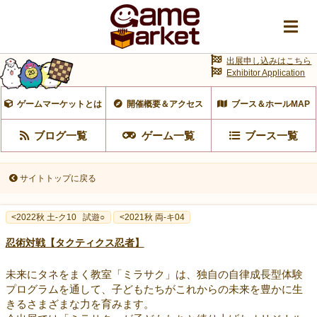
出展申し込みはこちら
Exhibitor Application
ゲームマーケットとは
開催概要＆アクセス
ブース＆ホールMAP
ブログ一覧
ゲーム一覧
ブース一覧
サイトトップに戻る
<2022秋 土-ク10
試遊○
<2021秋 両-キ04
忍術対戦【タクティクス忍者】
未来にタネをまく教室「ミラサク」は、独自の自律成長型体験
プログラムを通して、子どもたちがこれからの未来を豊かに生
きるさまざまな力を育みます。