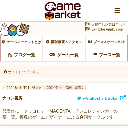
出展申し込みはこちら
Exhibitor Application
ゲームマーケットとは
開催概要＆アクセス
ブース＆ホールMAP
ブログ一覧
ゲーム一覧
ブース一覧
サイトトップに戻る
<2024秋 土-T01
試遊○
2024春 土 - C04
試遊○
ナコシ書房
@nakoshi_books
代表作に「クッコロ」「MAGENTA」「シュレディンガーの
宴」等。複数のゲームデザイナーによる合同サークルです。