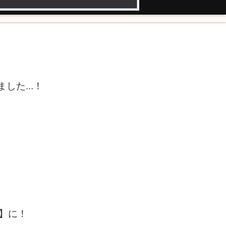
た...！
円】に！