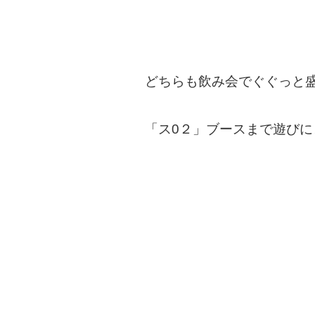
どちらも飲み会でぐぐっと
「ス0２」ブースまで遊び