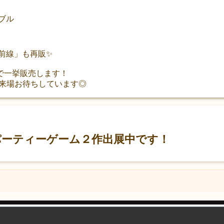
ブル
最前線」も再販✨
で一挙販売します！
ご来場お待ちしています◎
、パーティーゲーム２作出展中です！