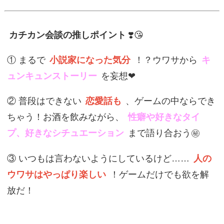
カチカン会談の推しポイント
❣️😘
① まるで
小説家になった気分
！？ウワサから
キ
ュンキュンストーリー
を妄想❤︎
② 普段はできない
恋愛話も
、ゲームの中ならでき
ちゃう！お酒を飲みながら、
性癖や好きなタイ
プ、好きなシチュエーション
まで語り合おう㊙️
③ いつもは言わないようにしているけど……
人の
ウワサはやっぱり楽しい
！ゲームだけでも欲を解
放だ！