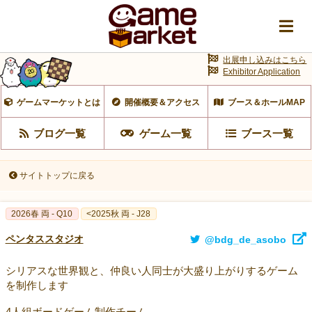
出展申し込みはこちら
Exhibitor Application
ゲームマーケットとは
開催概要＆アクセス
ブース＆ホールMAP
ブログ一覧
ゲーム一覧
ブース一覧
サイトトップに戻る
2026春 両 - Q10
<2025秋 両 - J28
ペンタススタジオ
@bdg_de_asobo
シリアスな世界観と、仲良い人同士が大盛り上がりするゲーム
を制作します
4人組ボードゲーム制作チーム