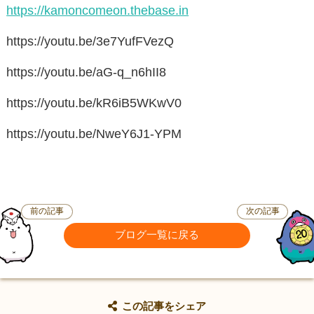
https://kamoncomeon.thebase.in
https://youtu.be/3e7YufFVezQ
https://youtu.be/aG-q_n6hII8
https://youtu.be/kR6iB5WKwV0
https://youtu.be/NweY6J1-YPM
前の記事
次の記事
ブログ一覧に戻る
この記事をシェア