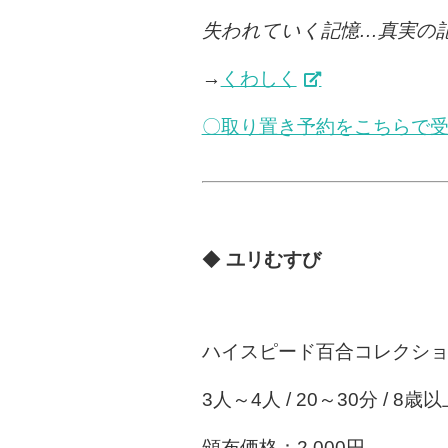
失われていく記憶…真実の
→
くわしく
〇取り置き予約をこちらで
◆
ユリむすび
ハイスピード百合コレクシ
3人～4人 / 20～30分 / 8歳
頒布価格：2,000円