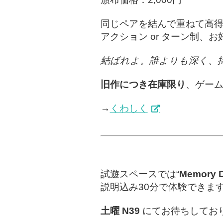
同じペアを結んで重ねて高得
アクション or ターン制、
結ばれよ。誰よりも深く、
旧作につき在庫限り
、ゲー
→
くわしく
試遊スペースでは“
Memory Dr
説明込み30分で体験できま
土曜 N39
にてお待ちしてお