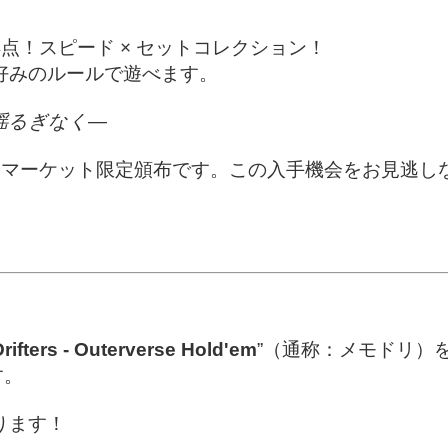
点！スピード × セットコレクション！
お好みのルールで遊べます。
揺るぎなく―
ムマーケット限定頒布です。この入手機会をお見逃し
ifters - Outerverse Hold'em
”（通称：メモドリ）
す。
ります！