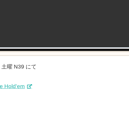
曜 N39 にて
se Hold'em