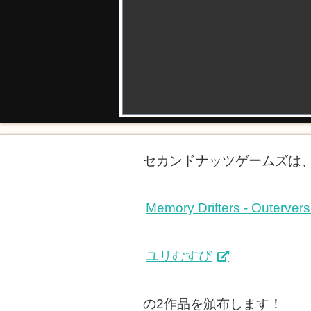
セカンドナッツゲームズは、土
Memory Drifters - Outerver
ユリむすび
の2作品を頒布します！