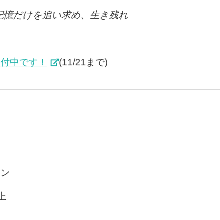
記憶だけを追い求め、生き残れ
受付中です！
(11/21まで)
ョン
以上