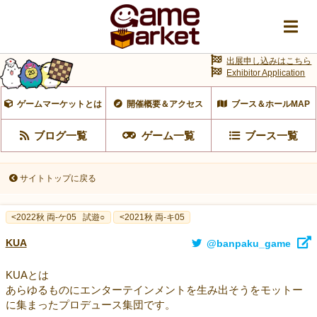
出展申し込みはこちら
Exhibitor Application
ゲームマーケットとは
開催概要＆アクセス
ブース＆ホールMAP
ブログ一覧
ゲーム一覧
ブース一覧
サイトトップに戻る
<2022秋 両-ケ05
試遊○
<2021秋 両-キ05
KUA
@banpaku_game
KUAとは
あらゆるものにエンターテインメントを生み出そうをモットー
に集まったプロデュース集団です。