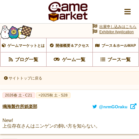
出展申し込みはこちら
Exhibitor Application
ゲームマーケットとは
開催概要＆アクセス
ブース＆ホールMAP
ブログ一覧
ゲーム一覧
ブース一覧
サイトトップに戻る
2026春 土 - C21
<2025秋 土 - S28
鳴海製作所娯楽部
@nrmGOraku
New!
上位存在さんはニンゲンの飼い方を知らない。