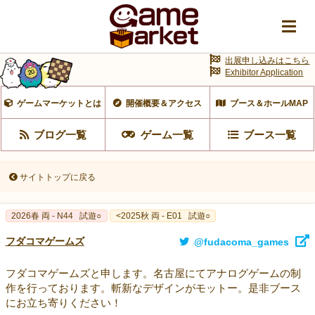
出展申し込みはこちら
Exhibitor Application
ゲームマーケットとは
開催概要＆アクセス
ブース＆ホールMAP
ブログ一覧
ゲーム一覧
ブース一覧
サイトトップに戻る
2026春 両 - N44
試遊○
<2025秋 両 - E01
試遊○
フダコマゲームズ
@fudacoma_games
フダコマゲームズと申します。名古屋にてアナログゲームの制
作を行っております。斬新なデザインがモットー。是非ブース
にお立ち寄りください！