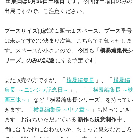
出展日は5月25日土曜日
です。今回は土曜日のみの
出展ですので、ご注意ください。
ブースサイズは試遊１販売１スペース、ブース番号
は未定ですので決まり次第、こちらでお知らせしま
す。スペースが小さいので、
今回も「横暴編集長シ
リーズ」のみの試遊
にする予定です。
また販売の方ですが、「
横暴編集長
」、「
横暴編
集長 ～ニンジャ記念日～
」、「
「横暴編集長 ～映
画三昧～」
など「横暴編集長シリーズ」を持ってい
きます。「
横暴編集長 ～中ノ章～
」も持っていき
ます。お待ちいただいている
新作も鋭意制作中
、
間に合うか間に合わないか、ちょっと微妙なところ