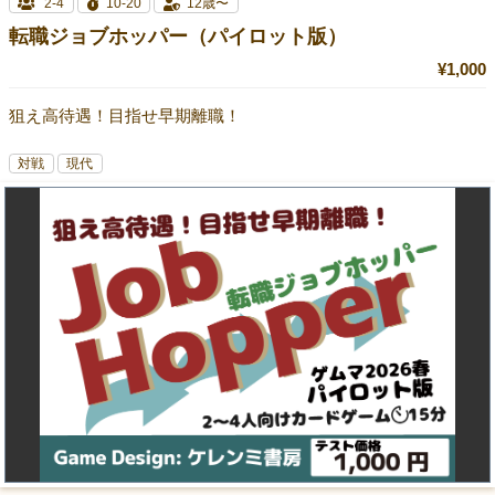
2-4
10-20
12歳〜
転職ジョブホッパー（パイロット版）
¥1,000
狙え高待遇！目指せ早期離職！
対戦
現代