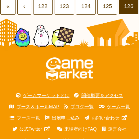
«
‹
122
123
124
125
126
ゲームマーケットとは
開催概要＆アクセス
ブース＆ホールMAP
ブログ一覧
ゲーム一覧
ブース一覧
出展申し込み
お問い合わせ
公式Twitter
来場者向けFAQ
運営会社