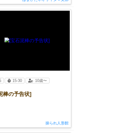
5
15-30
10歳〜
泥棒の予告状]
操られ人形館