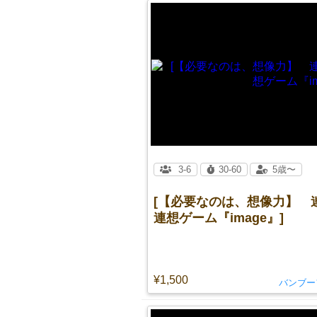
3-6
30-60
5歳〜
[【必要なのは、想像力】 
連想ゲーム『image』]
¥1,500
バンブー