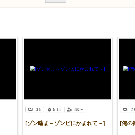
3-5
5-15
8歳〜
2-
[ゾン噛ま～ゾンビにかまれて～]
[俺の街