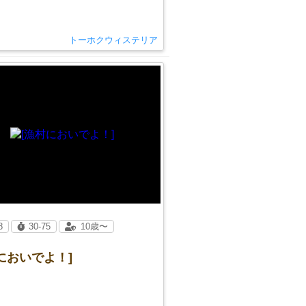
トーホクウィステリア
8
30-75
10歳〜
においでよ！]