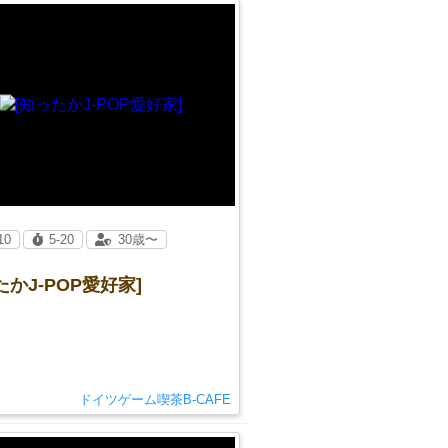
10
5-20
30歳〜
たかJ-POP愛好家]
ドイツゲーム喫茶B-CAFE