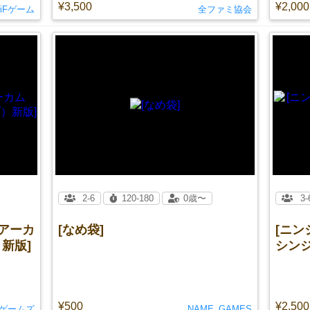
¥3,500
¥2,000
riFゲーム
全ファミ協会
2-6
120-180
0歳〜
3-
b（アーカ
[なめ袋]
[ニン
新版]
シンジ
¥500
¥2,500
ゲームズ
NAME_GAMES