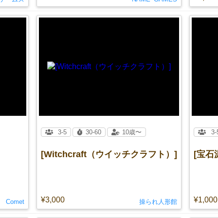
3-5
30-60
10歳〜
3-
[Witchcraft（ウイッチクラフト）]
[宝石
¥3,000
¥1,000
Comet
操られ人形館