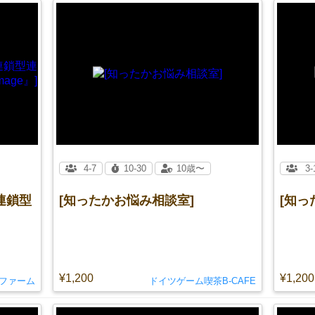
4-7
10-30
10歳〜
3-
連鎖型
[知ったかお悩み相談室]
[知っ
¥1,200
¥1,200
ファーム
ドイツゲーム喫茶B-CAFE