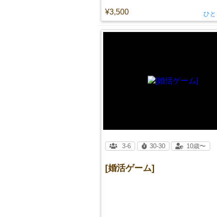
¥3,500
ひと
3-6
30-30
10歳〜
[婚活ゲーム]