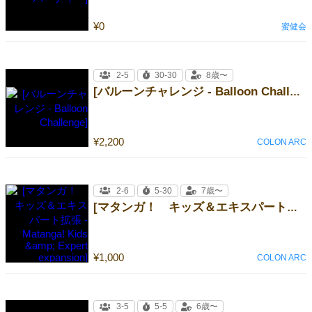
¥0
蜜健会
2-5
30-30
8歳〜
[バルーンチャレンジ - Balloon Challenge]
¥2,200
COLON ARC
2-6
5-30
7歳〜
[マタンガ！ キッズ＆エキスパート拡張 - Matanga! Kids &amp; Expert expansion]
¥1,000
COLON ARC
3-5
5-5
6歳〜