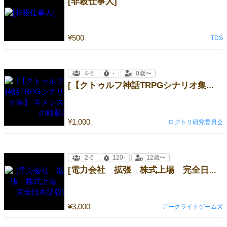
[非殺仕事人]
¥500
TDS
4-5
-
0歳〜
[【クトゥルフ神話TRPGシナリオ集】 ネメシスの暗影]
¥1,000
ログトリ研究委員会
2-6
120-
12歳〜
[電力会社 拡張 株式上場 完全日本語版]
¥3,000
アークライトゲームズ