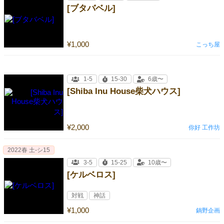
[ブタバベル]
¥1,000
こっち屋
1-5
15-30
6歳〜
[Shiba Inu House柴犬ハウス]
¥2,000
你好 工作坊
2022春 土-シ15
3-5
15-25
10歳〜
[ケルベロス]
対戦
神話
¥1,000
鍋野企画