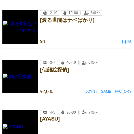
2-10
10-60
6歳〜
[渡る世間はナベばかり]
¥0
中村誠
3-7
40-40
0歳〜
[似顔絵探偵]
¥2,000
JOYNT GAME FACTORY
4-5
30-30
7歳〜
[AYASU]