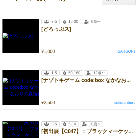
3-5
15-30
6歳〜
[どろっぷス]
¥1,000
GARGONs
1-5
60-180
12歳〜
[ナゾトキゲーム code:box なかなおりの森編]
¥2,500
sukuranburu
3-5
5-10
10歳〜
[初出展【C047】：ブラックマーケット【強欲コミュニケーション型カードゲーム】]