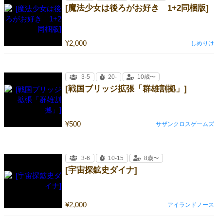
[魔法少女は後ろがお好き 1+2同梱版]
¥2,000
しめりけ
3-5
20-
10歳〜
[戦国ブリッジ拡張「群雄割拠」]
¥500
サザンクロスゲームズ
3-6
10-15
8歳〜
[宇宙探鉱史ダイナ]
¥2,000
アイランドノース