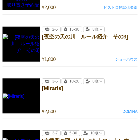
¥2,000
ビストロ怪談倶楽部
2-5
15-30
8歳〜
[夜空の天の川 ルール紹介 その3]
¥1,800
ショーハウス
3-6
10-20
8歳〜
[Miraris]
¥2,500
DOMINA
3-7
5-30
10歳〜