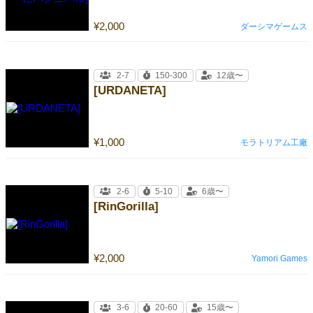
¥2,000
ダーシマゲームス
2-7
150-300
12歳〜
[URDANETA]
¥1,000
モラトリアム工廠
2-6
5-10
6歳〜
[RinGorilla]
¥2,000
Yamori Games
3-6
20-60
15歳〜