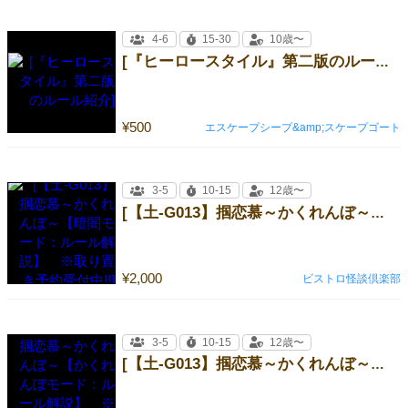
4-6
15-30
10歳〜
[『ヒーロースタイル』第二版のルール紹介]
¥500
エスケープシープ&amp;スケープゴート
3-5
10-15
12歳〜
[【土-G013】掴恋慕～かくれんぼ～【暗闇モード：ルール解説】 ※取り置き予約受付中!!]
¥2,000
ビストロ怪談倶楽部
3-5
10-15
12歳〜
[【土-G013】掴恋慕～かくれんぼ～【かくれんぼモード：ルール解説】 ※取り置き予約受付中!!]