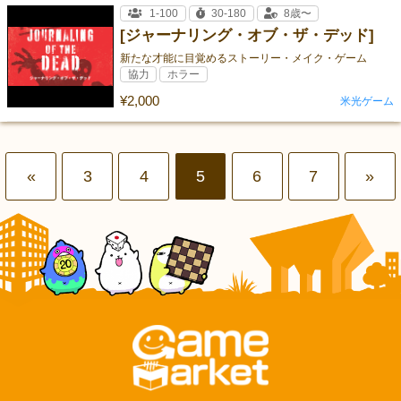
1-100
30-180
8歳〜
[ジャーナリング・オブ・ザ・デッド]
新たな才能に目覚めるストーリー・メイク・ゲーム
協力
ホラー
¥2,000
米光ゲーム
«
3
4
5
6
7
»