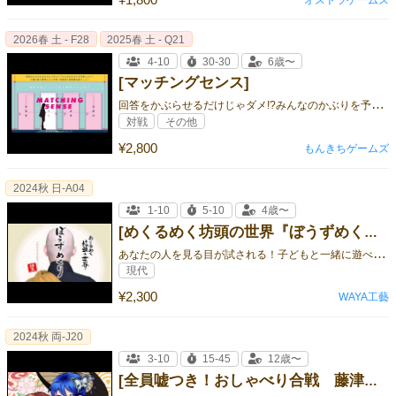
2026春 土 - F28
2025春 土 - Q21
4-10
30-30
6歳〜
[マッチングセンス]
回
答をかぶらせるだけじゃダメ!?みんなのかぶりを予想しよう！お題の数は驚愕の648問！新感覚の価値観共感ゲーム！
対戦
その他
¥2,800
もんきちゲームズ
2024秋 日-A04
1-10
5-10
4歳〜
[めくるめく坊頭の世界『ぼうずめくり』]
あ
なたの人を見る目が試される！子どもと一緒に遊べる既視感系絵合わせカードゲームです。
現代
¥2,300
WAYA工藝
2024秋 両-J20
3-10
15-45
12歳〜
[全員嘘つき！おしゃべり合戦 藤津胡蝶蘭]