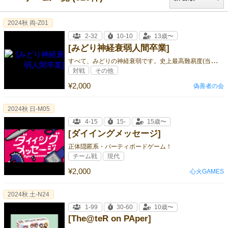
2024秋 両-Z01
2-32
10-10
13歳〜
[みどり神経衰弱人間卒業]
す
べて、みどりの神経衰弱です。史上最高難易度(当会比)です。
対戦
その他
¥2,000
偽善者の会
2024秋 日-M05
4-15
15-
15歳〜
[ダイイングメッセージ]
正体隠匿系・パーティボードゲーム！
チーム戦
現代
¥2,000
心火GAMES
2024秋 土-N24
1-99
30-60
10歳〜
[The@teR on PAper]