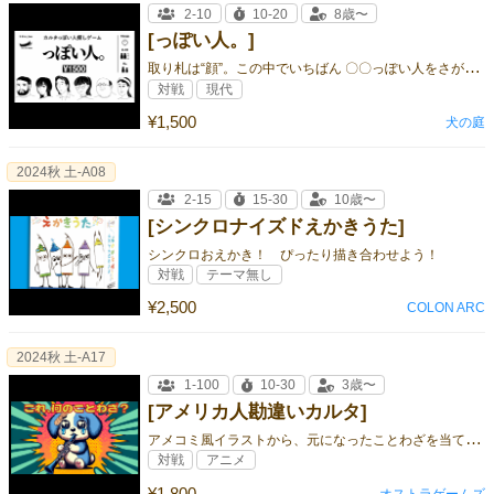
2-10
10-20
8歳〜
[っぽい人。]
取
り札は“顔”。この中でいちばん 〇〇っぽい人をさがせ。
対戦
現代
¥1,500
犬の庭
2024秋 土-A08
2-15
15-30
10歳〜
[シンクロナイズドえかきうた]
シンクロおえかき！ ぴったり描き合わせよう！
対戦
テーマ無し
¥2,500
COLON ARC
2024秋 土-A17
1-100
10-30
3歳〜
[アメリカ人勘違いカルタ]
ア
メコミ風イラストから、元になったことわざを当てるカルタ！ ただしことわざには間違いがいっぱい、、、
対戦
アニメ
¥1,800
オストラゲームズ