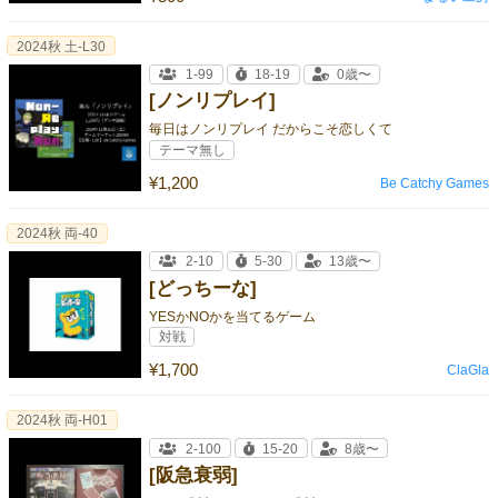
2024秋 土-L30
1-99
18-19
0歳〜
[ノンリプレイ]
毎日はノンリプレイ だからこそ恋しくて
テーマ無し
¥1,200
Be Catchy Games
2024秋 両-40
2-10
5-30
13歳〜
[どっちーな]
YESかNOかを当てるゲーム
対戦
¥1,700
ClaGla
2024秋 両-H01
2-100
15-20
8歳〜
[阪急衰弱]