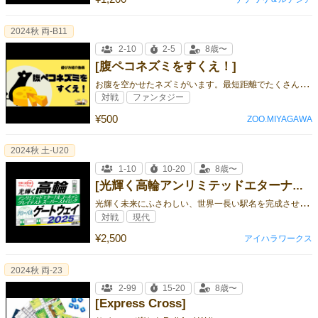
2024秋 両-B11
2-10
2-5
8歳〜
[腹ペコネズミをすくえ！]
お
腹を空かせたネズミがいます。最短距離でたくさんのチーズが食べられるように道を作ってあげましょう！！
対戦
ファンタジー
¥500
ZOO.MIYAGAWA
2024秋 土-U20
1-10
10-20
8歳〜
[光輝く高輪アンリミテッドエターナルゴールデングレイテストスーパーストロンググローバルゲートウェイ2025（仮称）]
光
輝く未来にふさわしい、世界一長い駅名を完成させましょう！鉄の掟(ルール)はただ一つ。一息で読めること！
対戦
現代
¥2,500
アイハラワークス
2024秋 両-23
2-99
15-20
8歳〜
[Express Cross]