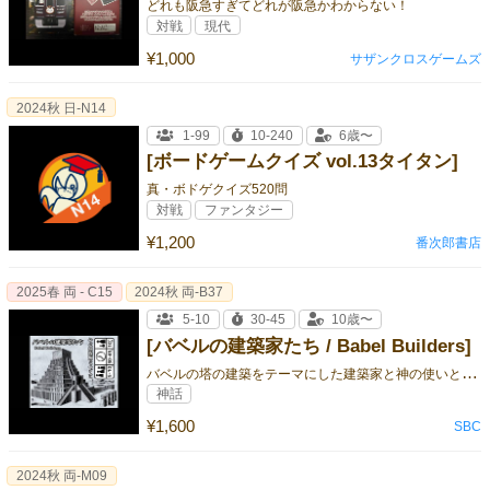
どれも阪急すぎてどれが阪急かわからない！
対戦
現代
¥1,000
サザンクロスゲームズ
2024秋 日-N14
1-99
10-240
6歳〜
[ボードゲームクイズ vol.13タイタン]
真・ボドゲクイズ520問
対戦
ファンタジー
¥1,200
番次郎書店
2025春 両 - C15
2024秋 両-B37
5-10
30-45
10歳〜
[バベルの建築家たち / Babel Builders]
バ
ベルの塔の建築をテーマにした建築家と神の使いとの間の戦略と心理戦が鍵を握る正体隠匿系のボードゲームです。
神話
¥1,600
SBC
2024秋 両-M09