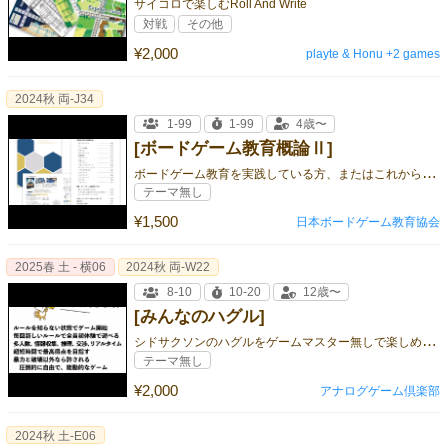
サイコロで楽しむRoll And Write
対戦
その他
¥2,000
playte & Honu +2 games
2024秋 両-J34
1-99
1-99
4歳〜
[ボードゲーム教育概論Ⅱ]
ボ
ードゲーム教育を実践している方、またはこれから実践する方にとってのガイドラインに！
テーマ無し
¥1,500
日本ボードゲーム教育協会
2025春 土 - 横06
2024秋 両-W22
8-10
10-20
12歳〜
[みんなのハグル]
シ
ドサクソンのハグルをゲームマスター無しで楽しめます。1度しか遊べないゲームを4つ入り
テーマ無し
¥2,000
アナログゲーム倶楽部
2024秋 土-E06