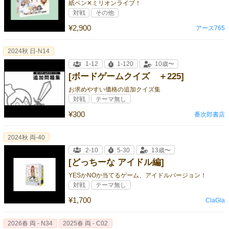
紙ペン✕ミリオンライブ！
対戦
その他
¥2,900
アース765
2024秋 日-N14
1-12
1-120
10歳〜
[ボードゲームクイズ ＋225]
お求めやすい価格の追加クイズ集
対戦
テーマ無し
¥300
番次郎書店
2024秋 両-40
2-10
5-30
13歳〜
[どっちーな アイドル編]
YESかNOか当てるゲーム、アイドルバージョン！
対戦
テーマ無し
¥1,700
ClaGla
2026春 両 - N34
2025春 両 - C02