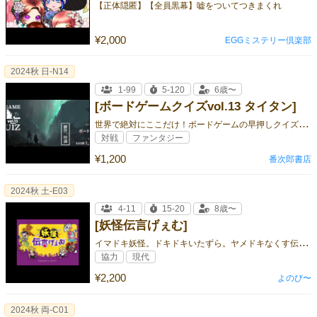
【正体隠匿】【全員黒幕】嘘をついてつきまくれ
¥2,000
EGGミステリー倶楽部
2024秋 日-N14
1-99
5-120
6歳〜
[ボードゲームクイズvol.13 タイタン]
世
界で絶対にここだけ！ボードゲームの早押しクイズ問題集
対戦
ファンタジー
¥1,200
番次郎書店
2024秋 土-E03
4-11
15-20
8歳〜
[妖怪伝言げぇむ]
イ
マドキ妖怪。ドキドキいたずら。ヤメドキなくす伝言ゲーム！
協力
現代
¥2,200
よのび〜
2024秋 両-C01