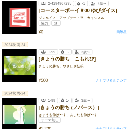
2-4294967295
-1
7歳〜
[コースターボーイ＃00 ゆびダイス]
ジンルイノ アップデートヲ カイシスル
協力
SF
¥0
四等星
2024秋 両-24
1-99
1-
3歳〜
[きょうの勝ち こもれび]
きょうの勝ち、やさしさ拡張
¥500
ナナワリ＆ルテシア
2024秋 両-24
1-99
1-
3歳〜
[きょうの勝ち (ノバース）]
きょうも伸ば〜す、あしたも伸ば〜す
テーマ無し
¥1,200
ナナワリ＆ルテシア