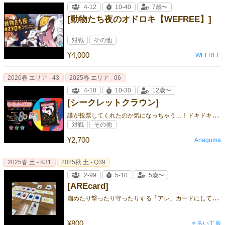
4-12
10-40
7歳〜
[動物たち夜のオドロキ【WEFREE】]
対戦
その他
¥4,000
WEFREE
2026春 エリア - 43
2025春 エリア - 06
4-10
10-30
12歳〜
[シークレットクラウン]
誰
が投票してくれたのか気になっちゃう…！ドキドキの匿名投票パーティーゲーム！
対戦
その他
¥2,700
Anaguma
2025春 土 - K31
2025秋 土 - Q39
2-99
5-10
5歳〜
[AREcard]
溜
めたり撃ったり守ったりする「アレ」カードにしてみました！！(アレのカードで「アーカード」）
¥800
まるい工房