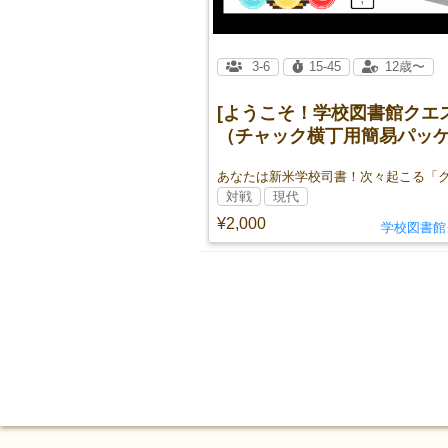
3-6
15-45
12歳〜
[ようこそ！学校図書館クエ
（チャック横丁用簡易パッ
版）]
対戦
現代
¥2,000
学校図書館