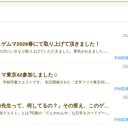
20
ゲムマ2026春にて取り上げて頂きました！
かなり最初の方にいきなり取り上げていただきました。勇気がわきました。#ビビッとゲムマ2026春https://x.com/gakutosyo_quest/status/2063938217934782967?s=20
学校図
20
マ東京42参加しました☺
こんにちは、学校司書クエストです。 先日開催された「文学フリマ東京42」に、一足早く出展してきました。文フリでの「2時間」の記録 「文学」のイベントということで、ボドゲ層とはまた違う方々との出会いを期待しての参加でしたが……結果は予想を上回るものでした。 開始わずか1時間半で、持参分がほぼ完売（残り4個）。 最後は展示サンプルまで希望される方にお渡しし、手ぶらで撤収することになりました。「ボドゲファン以外」の人たちが足を止めた理由 今回、特に手応えを感じたのは、プレイヤーの幅広さです。現役の司書さんや、教員養成課程のプロ「家族や友人が学校図書館にいる」という方教育実習を控えた大学生ボドゲファン以外の方々が、このゲームのコンセプトを面白いと感じ、直接のプレゼンに耳を傾けてくれたこと。これはゲームマーケットに来る皆さんに遊んでもらう上でも、大きな自信になりました。学校図書館の「独特な世界」をゲームに 学校という組織の中にある、ちょっと独特なルールや現場のリアル。それを「クエスト」という形で体験できるこのゲームは、意外なほど多くの人の関心を惹きつけています。次は、いよいよゲームマーケット本番です。 文学イベントでも認められた「学校司書クエスト」の熱量を、ぜひ会場で確かめてください！https://x.com/gakutosyo_quest/status/2051145563996061812?s=20https://note.com/gakutosyo_quest/n/naf9e7f7d00a0?sub_rt=share_pw
学校図
20
「図書の先生って、何してるの？」その答え、このゲームにあります。
『学校図書館クエスト』とは?司書の「てんやわんや」な日常をカードゲーム化。トラブルを「なかま」や「どうぐ」で解決する体験を通じ、楽しみながら専門性を理解。司書の方へ： 館種を超えて、毎日の「てんやわんや」を笑い飛ばし、明日への活力に！子どもたちへ： 図書の先生は実は超多忙！でも最高に楽しい、その裏側をのぞいてみよう。先生方へ： クラス活動や図書委員会で盛り上がること間違いなし！コミュニケーションの種に。司書を目指す方へ： 現場の空気が一瞬でわかる「学校図書館OJTゲーム」です。行政・自治体の方へ： 司書研修や教職員研修の導入に。現場理解を深めるツールとして活用できます。ユドナリウムコネクトでの試遊動画です！https://youtu.be/ZnowcxGm-vQ?si=nlaY_W2Z4Xa0TQesXはこちらhttps://x.com/gakutosyo_quest/status/2039983718862139794?s=20
学校図