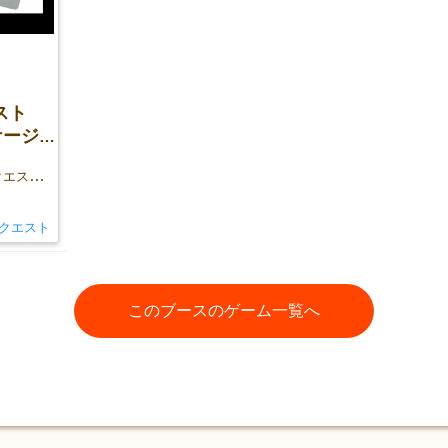
スト
ケージ
あなたは新米学校司書！次々起こる「クエスト」を解決せよ！
クエスト
このブースのゲーム一覧へ